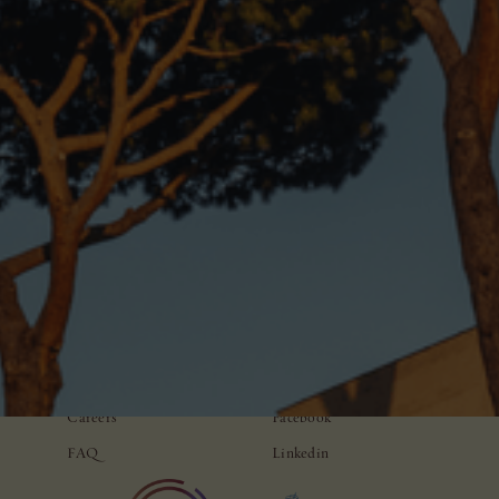
ADDRESS
CONTACTS
Via Panisperna, 210/212
ciao@casamontiroma.com
00184 Roma, Italy
+39 064 522 9523
LINKS
SOCIAL
Press
Instagram
Careers
Facebook
FAQ
Linkedin